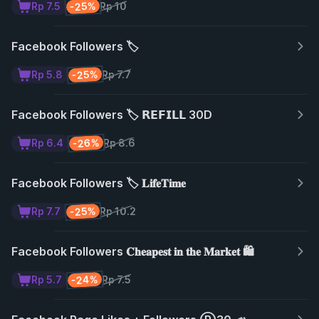
-25%
Rp 7.5
Rp 10
Facebook Followers 🏷️
-25%
Rp 5.8
Rp 7.7
Facebook Followers 🏷️ 𝗥𝗘𝗙𝗜𝗟𝗟 30D
-26%
Rp 6.4
Rp 8.6
Facebook Followers 🏷️ 𝐋𝐢𝐟𝐞𝐓𝐢𝐦𝐞
-25%
Rp 7.7
Rp 10.2
Facebook Followers 𝐂𝐡𝐞𝐚𝐩𝐞𝐬𝐭 𝐢𝐧 𝐭𝐡𝐞 𝐌𝐚𝐫𝐤𝐞𝐭 🛍️
-24%
Rp 5.7
Rp 7.5