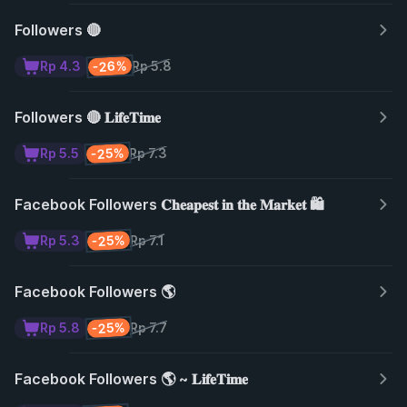
Followers 🔴
-26%
Rp 4.3
Rp 5.8
Followers 🔴 𝐋𝐢𝐟𝐞𝐓𝐢𝐦𝐞
-25%
Rp 5.5
Rp 7.3
Facebook Followers 𝐂𝐡𝐞𝐚𝐩𝐞𝐬𝐭 𝐢𝐧 𝐭𝐡𝐞 𝐌𝐚𝐫𝐤𝐞𝐭 🛍️
-25%
Rp 5.3
Rp 7.1
Facebook Followers 🌎
-25%
Rp 5.8
Rp 7.7
Facebook Followers 🌎 ~ 𝐋𝐢𝐟𝐞𝐓𝐢𝐦𝐞